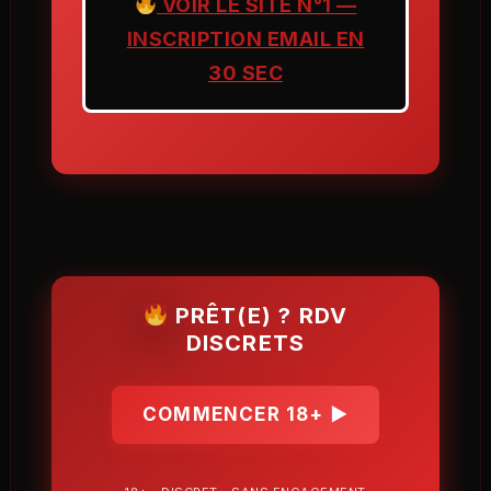
VOIR LE SITE N°1 —
INSCRIPTION EMAIL EN
30 SEC
PRÊT(E) ? RDV
DISCRETS
COMMENCER 18+ ▶