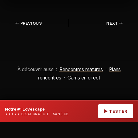
PREVIOUS
NEXT
À découvrir aussi :
Rencontres matures
·
Plans
rencontres
·
Cams en direct
Tu as
18 ans
ou
plus ?
Notre #1 Lovescape
Voir la sélection
↗
▶ TESTER
★★★★★ ESSAI GRATUIT · SANS CB
Ce site contient des informations
relatives aux services pour
adultes. L'accès est strictement