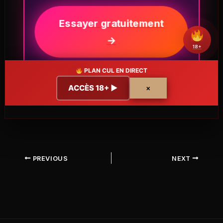
Essayer gratuitement
→
18+
PLAN CUL EN DIRECT
ACCÈS 18+ ▶
×
PREVIOUS
NEXT