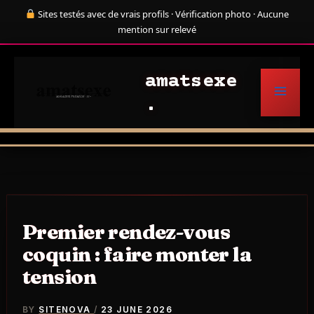
Skip
Sites testés avec de vrais profils · Vérification photo · Aucune
to
mention sur relevé
content
amatsexe
Premier rendez-vous
coquin : faire monter la
tension
BY
SITENOVA
/
23 JUNE 2026