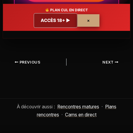
PLAN CUL EN DIRECT
ACCÈS 18+ ▶
×
PREVIOUS
NEXT
À découvrir aussi :
Rencontres matures
·
Plans
rencontres
·
Cams en direct
Tu as
18 ans
ou