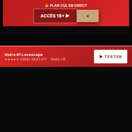
PLAN CUL EN DIRECT
ACCÈS 18+ ▶
×
Notre #1 Lovescape
Voir la sélection
↗
▶ TESTER
PREVIOUS
NEXT
★★★★★ ESSAI GRATUIT · SANS CB
À découvrir aussi :
Rencontres matures
·
Plans
rencontres
·
Cams en direct
Tu as
18 ans
ou
plus ?