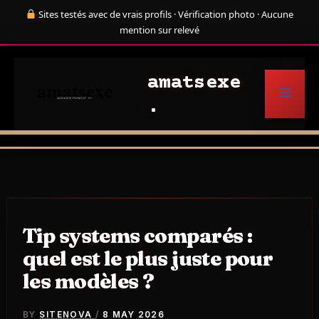
Skip
Sites testés avec de vrais profils · Vérification photo · Aucune
to
mention sur relevé
content
amatsexe
Tip systems comparés :
quel est le plus juste pour
les modèles ?
BY
SITENOVA
/
8 MAY 2026